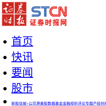
首页
快讯
要闻
股市
新股
信披+
公司
港美股
数据
基金
金融
视听
评论
专题
产经
创